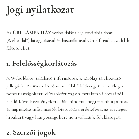
Jogi nyilatkozat
Az
ÚRI LÁMPA HÁZ
weboldalának (a továbbiakban:
„Weboldal”) látogatásával és használatával Ön elfogadja az alábbi
feltételeket.
1. Felelősségkorlátozás
A Weboldalon található információk kizárólag tájékoztató
jellegűek. Az üzemeltető nem vállal felelősséget az esetleges
pontatlanságokért, elírásokért vagy a tartalom változásából
eredő következményekért. Bár mindent megteszünk a pontos
és naprakész információk biztosítása érdekében, az esetleges
hibákért vagy hiányosságokért nem vállalunk felelősséget.
2. Szerzői jogok