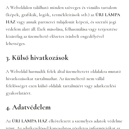
A Weboldalon található minden szöveges és vizuális tartalom
(képek, grafikák, logók, termékleírások stb.) az
ÚRI LÁMPA
HÁZ
vagy annak partnerei tulajdonát képezi, és szerzői jogi
védelem alatt áll. Ezek másolása, felhasználása vagy terjesztése
kizárólag az üzemeltető előzetes írásbeli engedélyével
lehetséges.
3. Külső hivatkozások
A Weboldal harmadik felek által üzemeltetett oldalakra mutató
hivatkozásokat tartalmazhat. Az üzemeltető nem vállal
felelősséget ezen külső oldalak tartalmáért vagy adatkezelési
gyakorlatáért.
4. Adatvédelem
Az
ÚRI LÁMPA HÁZ
elkötelezett a személyes adatok védelme
iránt. Az adatkezeléssel kapcsolatos részletes információkat az