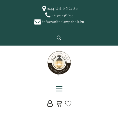
2244 Úri. Fő út 80
06305248855
info@onlinelampabolt.hu