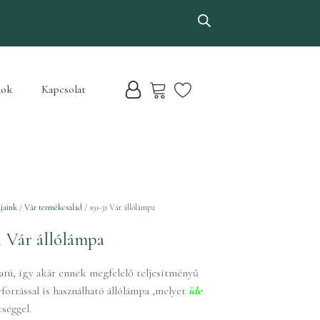
dok
Kapcsolat
jaink
/
Vár termékcsalád
/ 191-31 Vár állólámpa
1 Vár állólámpa
latú, így akár ennek megfelelő teljesítményű
orrással is használható állólámpa ,melyet
ide
tséggel.