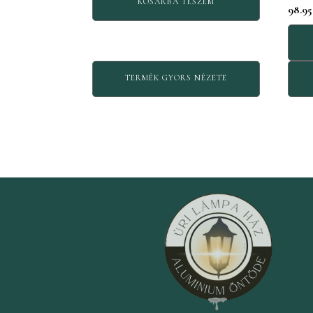
KOSÁRBA TESZEM
98.9
TERMÉK GYORS NÉZETE