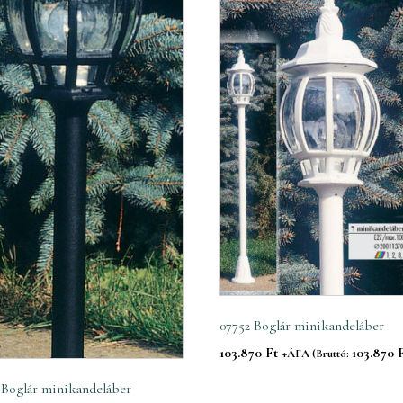
07752 Boglár minikandeláber
103.870
Ft
103.870
+ÁFA (Bruttó:
 Boglár minikandeláber