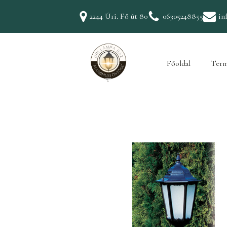
2244 Úri. Fő út 80
06305248855
in
Főoldal
Term