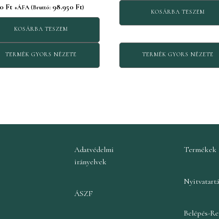
50
Ft
98.950
Ft
+ÁFA (Bruttó:
)
KOSÁRBA TESZEM
KOSÁRBA TESZEM
TERMÉK GYORS NÉZETE
TERMÉK GYORS NÉZETE
Adatvédelmi
Termékek
irányelvek
Nyitvatart
ÁSZF
Belépés-Re