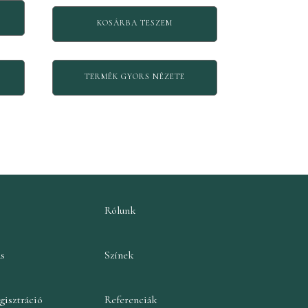
was:
is:
KOSÁRBA TESZEM
271.800 Ft.
240.430 Ft.
TERMÉK GYORS NÉZETE
Rólunk
ás
Színek
gisztráció
Referenciák