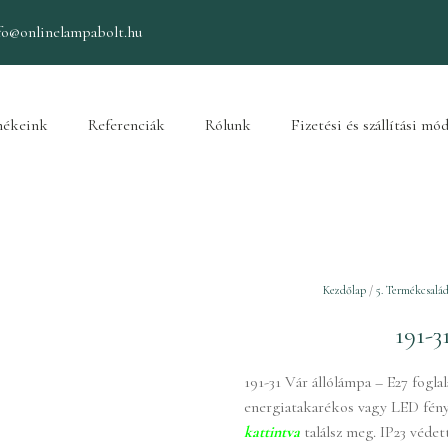
fo@onlinelampabolt.hu
ékeink
Referenciák
Rólunk
Fizetési és szállítási mó
Kezdőlap
/
5. Termékcsalád
191-3
191-31 Vár állólámpa – E27 fogla
energiatakarékos vagy LED fényf
kattintva
találsz meg. IP23 védet