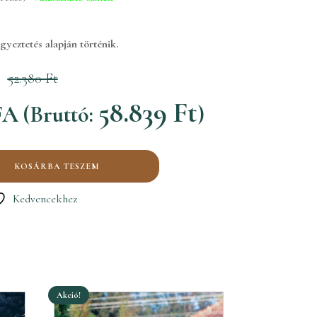
egyeztetés alapján történik.
52.380
Ft
rent
58.839
Ft
A (Bruttó:
)
ce
KOSÁRBA TESZEM
Kedvencekhez
30 Ft.
Akció!