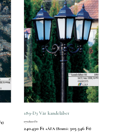
189-D3 Vár kandeláber
Ft
271.800
Ft
)
Original
Current
240.430
Ft
305.346
Ft
+ÁFA (Bruttó:
)
price
price