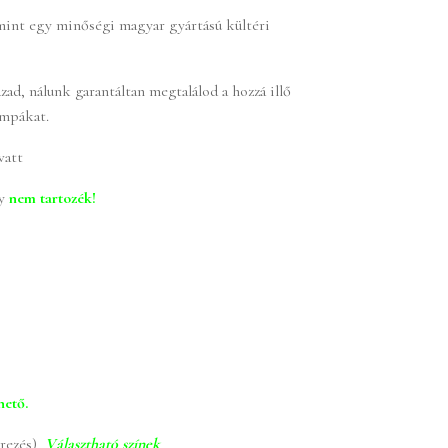
int egy minőségi magyar gyártású kültéri
ázad, nálunk garantáltan megtalálod a hozzá illő
ámpákat.
watt
y
nem tartozék!
hető.
terezés)
Választható színek