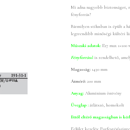
Mi adna nagyobb biztonságot, m
fényforrás?
Bármilyen stílusban is épült a h
legtrendibb minőségi kültéri l
Műszaki adatok:
E27 max 1×100 
Fényforrás
al
is rendelhető, amel
Magasság:
1430 mm
Átmérő:
200 mm
Anyag:
Alumínium öntvény
Üveglap :
átlátszó, homokolt
Ettől eltérő magasságban is kér
Felület kezelés: Porfestés(szin