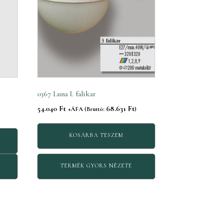
0367 Luna I. falikar
54.040
Ft
68.631
Ft
+ÁFA (Bruttó:
)
KOSÁRBA TESZEM
TERMÉK GYORS NÉZETE