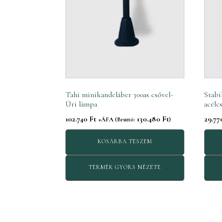
Tahi minikandeláber 300as csővel-
Stabi
Úri lámpa
acélc
102.740
Ft
130.480
Ft
29.7
+ÁFA (Bruttó:
)
KOSÁRBA TESZEM
TERMÉK GYORS NÉZETE