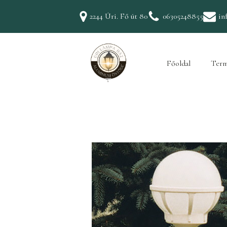
2244 Úri. Fő út 80
06305248855
in
Főoldal
Term