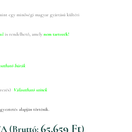
int egy minőségi magyar gyártású kültéri
s
al
is rendelhető, amely
nem tartozék!
asztható búrák
terezés)
Választható színek
egyeztetés alapján történik.
65.659
Ft
A (Bruttó:
)