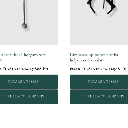
litást fokozó horganyzott
Lámpaoszlop beton alapba
ső
helyezendő vasalata
70
Ft
37.808
Ft
17.250
Ft
21.908
Ft
+ÁFA (Bruttó:
)
+ÁFA (Bruttó:
)
KOSÁRBA TESZEM
KOSÁRBA TESZEM
TERMÉK GYORS NÉZETE
TERMÉK GYORS NÉZETE