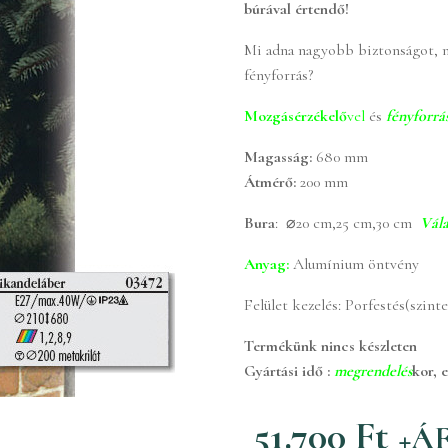
búrával értendő!
Mi adna nagyobb biztonságot, m
fényforrás?
Mozgásérzékel
ő
vel
és
fényforrá
Magasság:
680 mm
Átmérő:
200 mm
Bura
: ⌀20 cm,25 cm,30 cm
Vál
Anyag:
Alumínium öntvény
Felület kezelés: Porfestés(szin
Termékünk nincs készleten
Gyártási idő :
megrendelés
kor, 
51.700
Ft
+ÁF