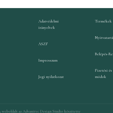
Adatvédelmi
Termékek
irányelvek
Nyitvatart
ÁSZF
Belépés-Re
Impresszum
Fizetési és 
Jogi nyilatkozat
módok
 weboldalt az Advanityc Design Studio készítette