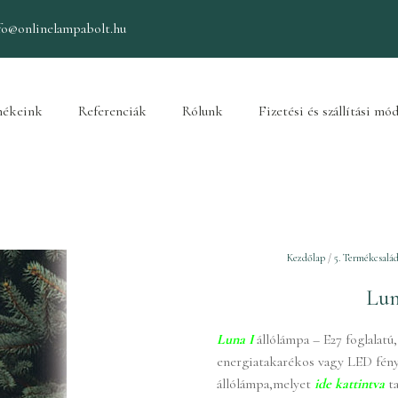
fo@onlinelampabolt.hu
ékeink
Referenciák
Rólunk
Fizetési és szállítási mó
Kezdőlap
/
5. Termékcsalád
Lun
Luna I
állólámpa – E27 foglalatú
energiatakarékos vagy LED fényf
állólámpa,melyet
ide kattintva
t