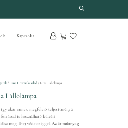
dok
Kapcsolat
jaink
/
Luna I. termékcsalád
/ Luna I állólámpa
a I állólámpa
, így akár ennek megfelelő teljesítményű
orrással is használható kültéri
alálsz meg. IP23 védettséggel.
Az ár műanyag