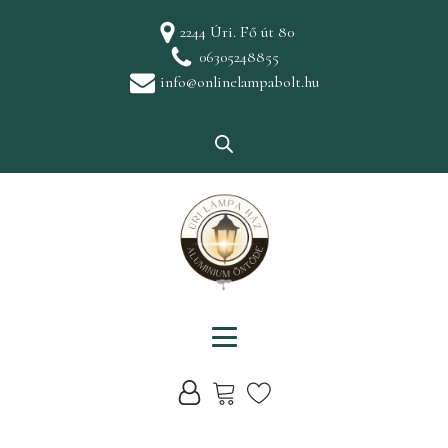
2244 Úri. Fő út 80
06305248855
info@onlinelampabolt.hu