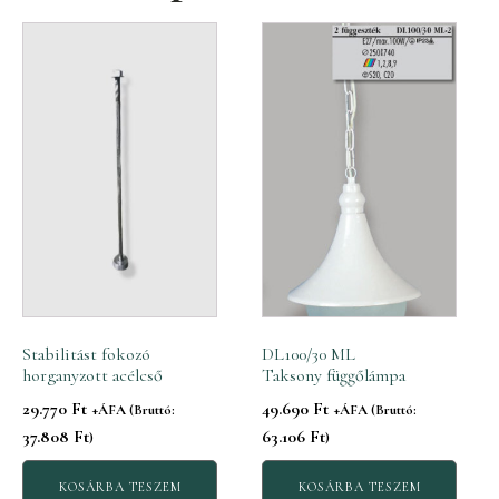
Stabilitást fokozó
DL100/30 ML
horganyzott acélcső
Taksony függőlámpa
29.770
Ft
49.690
Ft
+ÁFA (Bruttó:
+ÁFA (Bruttó:
37.808
Ft
63.106
Ft
)
)
KOSÁRBA TESZEM
KOSÁRBA TESZEM