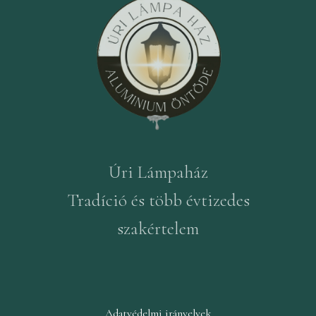
Úri Lámpaház
Tradíció és több évtizedes
szakértelem
Adatvédelmi irányelvek