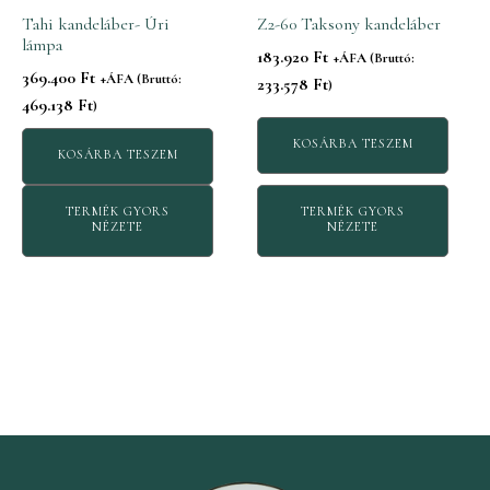
Tahi kandeláber- Úri
Z2-60 Taksony kandeláber
lámpa
183.920
Ft
+ÁFA (Bruttó:
369.400
Ft
+ÁFA (Bruttó:
233.578
Ft
)
469.138
Ft
)
KOSÁRBA TESZEM
KOSÁRBA TESZEM
TERMÉK GYORS
TERMÉK GYORS
NÉZETE
NÉZETE