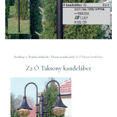
Kezdőlap
/
5. Termékcsaládjaink
/
Taksony termékcsalád
/ Z2 Ö Taksony kandeláber
Z2 Ö Taksony kandeláber