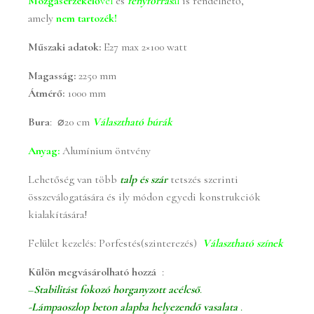
Mozgásérzékel
ő
vel
és
fényforrás
al
is rendelhető,
amely
nem tartozék!
Műszaki adatok:
E27 max 2×100 watt
Magasság:
2250 mm
Átmérő:
1000 mm
Bura
: ⌀20 cm
Választható búrák
Anyag:
Alumínium öntvény
Lehetőség van több
talp és szár
tetszés szerinti
összeválogatására és ily módon egyedi konstrukciók
kialakítására!
Felület kezelés: Porfestés(szinterezés)
Választható színek
Külön megvásárolható hozzá
:
–
Stabilitást fokozó horganyzott acélcső
.
-Lámpaoszlop beton alapba helyezendő vasalata
.