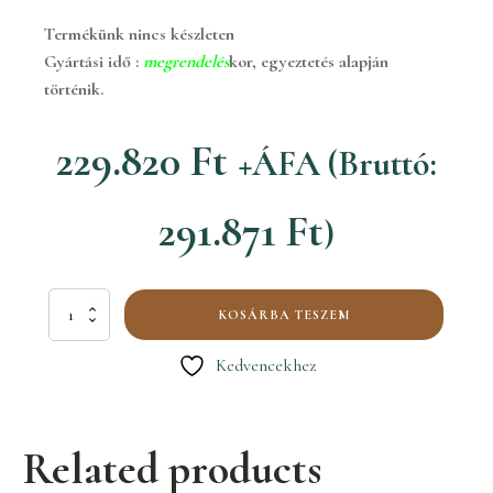
Termékünk nincs készleten
Gyártási idő :
megrendelés
kor, egyeztetés alapján
történik.
229.820
Ft
+ÁFA (Bruttó:
291.871
Ft
)
Z2
KOSÁRBA TESZEM
Ö
Taksony kandeláber
Kedvencekhez
mennyiség
Related products