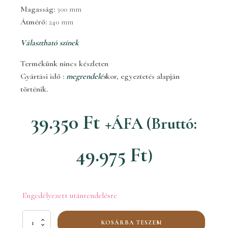
Magasság:
300 mm
Átmérő:
240 mm
Választható színek
Termékünk nincs készleten
Gyártási idő :
megrendelés
kor, egyeztetés alapján
történik.
39.350
Ft
+ÁFA (Bruttó:
49.975
Ft
)
Engedélyezett utánrendelésre
03321
KOSÁRBA TESZEM