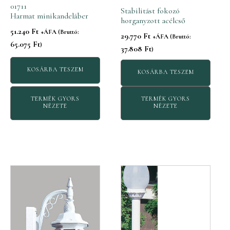
01711
Stabilitást fokozó
Harmat minikandeláber
horganyzott acélcső
51.240
Ft
+ÁFA (Bruttó:
29.770
Ft
+ÁFA (Bruttó:
65.075
Ft
)
37.808
Ft
)
KOSÁRBA TESZEM
KOSÁRBA TESZEM
TERMÉK GYORS
TERMÉK GYORS
NÉZETE
NÉZETE