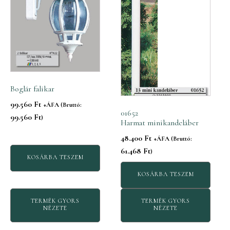
Boglár falikar
99.560
Ft
+ÁFA (Bruttó:
01652
99.560
Ft
)
Harmat minikandeláber
48.400
Ft
+ÁFA (Bruttó:
61.468
Ft
)
KOSÁRBA TESZEM
KOSÁRBA TESZEM
TERMÉK GYORS
TERMÉK GYORS
NÉZETE
NÉZETE