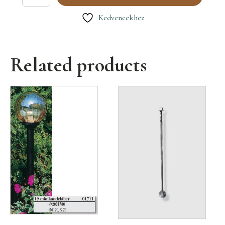
Harmat
falikar
Kedvencekhez
mennyiség
Related products