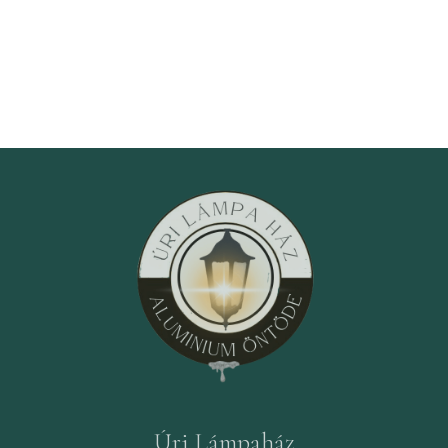
Úri Lámpaház