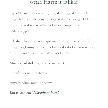
03321 Harmat falikar
03321 Harmat falikar – E27 foglalatú, így akár ennek
megfelelő teljesítményű energiatakarékos vagy LED
fényforrással is használható kültéri lámpa, IP23
védettséggel.
lIdeális lehet a bejárati ajtó mellé vagy a ház külső falára,
hogy megkönnyítse az ajtó kulccsal való kinyitását vagy
éppen a sötét udvaron való közlekedést.
Műszaki adatok:
E27 max 1×100 watt
Fényforrás nem tartozék.
Anyag:
Alumínium öntvény
Bura
: ⌀20 cm
Választható búrák