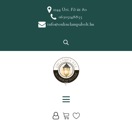
2244 Úri. Fő út 80
06305248855
info@onlinelampabolt.hu